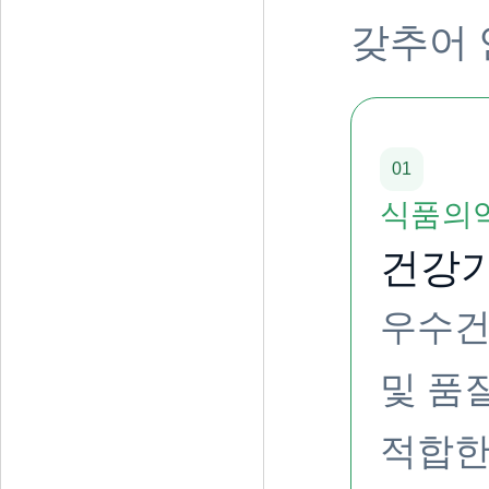
갖추어 
01
식품의
건강기
우수건
및 품
적합한