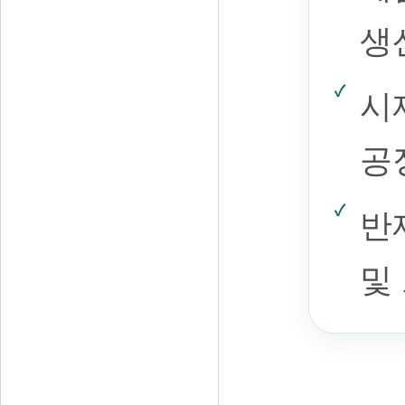
생
시
공
반
및