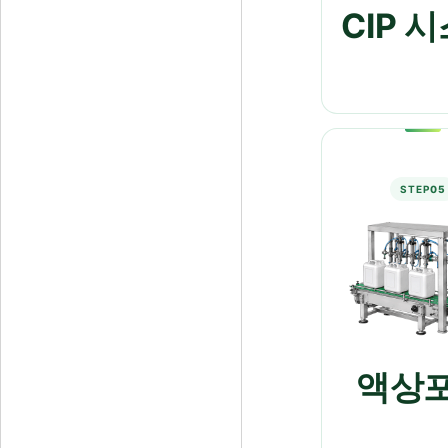
CIP 
STEP
05
액상