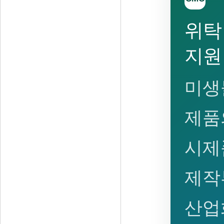
위탁
지원
미생
제품
시제
제작
산업