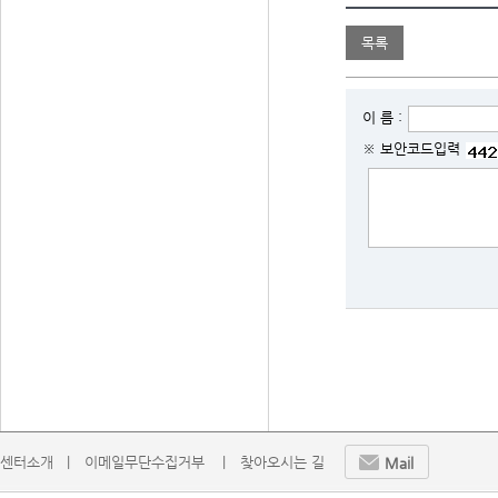
목록
이 름 :
※ 보안코드입력
센터소개   |
이메일무단수집거부    |
찾아오시는 길
Mail