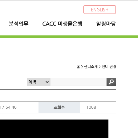
ENGLISH
분석업무
CACC 미생물은행
알림마당
홈 > 센터소개 >
센터 전경
17:54:40
1008
조회수