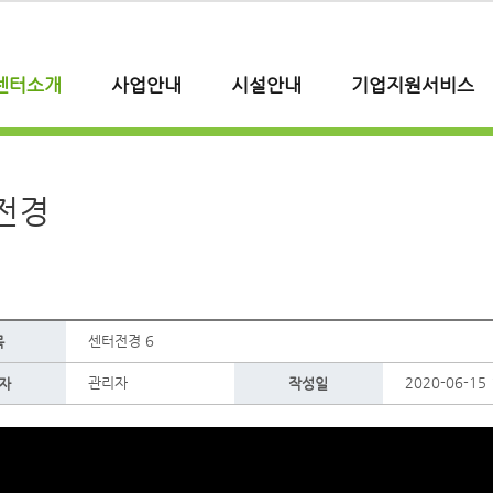
센터소개
사업안내
시설안내
기업지원서비스
전경
센터전경 6
목
관리자
2020-06-15 
자
작성일