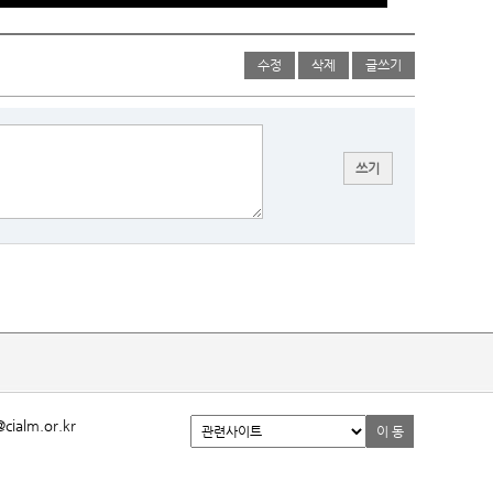
수정
삭제
글쓰기
alm.or.kr
이 동