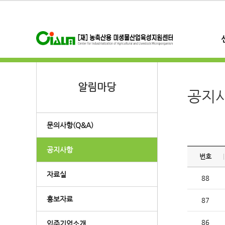
알림마당
공지
문의사항(Q&A)
공지사항
번호
자료실
88
홍보자료
87
86
입주기업소개