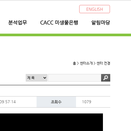
ENGLISH
분석업무
CACC 미생물은행
알림마당
홈 > 센터소개 >
센터 전경
09:57:14
1079
조회수