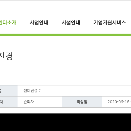
센터소개
사업안내
시설안내
기업지원서비스
전경
센터전경 2
목
관리자
2020-06-16 
자
작성일