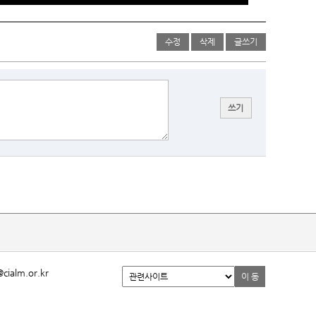
수정
삭제
글쓰기
alm.or.kr
이 동