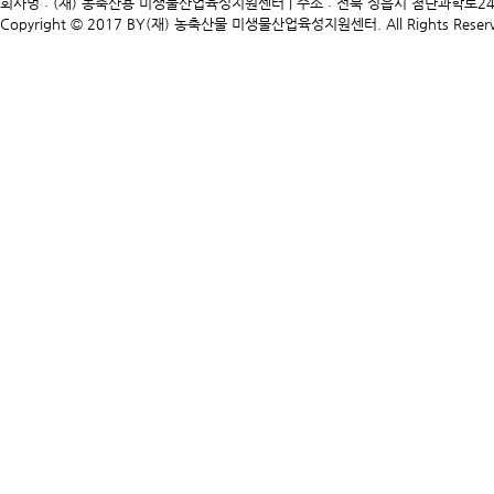
회사명 : (재) 농축산용 미생물산업육성지원센터 | 주소 : 전북 정읍시 첨단과학로241 | TEL. 
Copyright © 2017 BY(재) 농축산물 미생물산업육성지원센터. All Rights Reserv